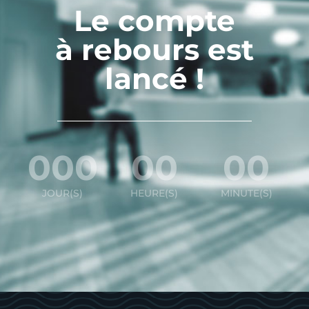
Le compte
à rebours est
lancé !
000
00
00
JOUR(S)
HEURE(S)
MINUTE(S)