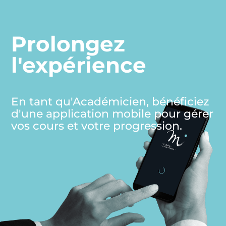
Prolongez
l'expérience
En tant qu'Académicien, bénéficiez
d'une application mobile pour gérer
vos cours et votre progression.