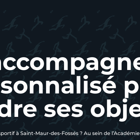
 accompagn
sonnalisé 
dre ses obje
sportif à Saint-Maur-des-Fossés ? Au sein de l’Académ