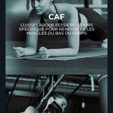
Cuisses Abdos
Fessiers
CAF
Venez découvrir le CAF (cuisses, abdos, fessiers),
un cours dynamique et accessible à tous qui cible
CUISSES ABDOS FESSIERS : COURS
spécifiquement les muscles du bas du corps. Nos
SPÉCIFIQUE POUR RENFORCER LES
coachs qualifiés vous guideront à travers des
MUSCLES DU BAS DU CORPS
exercices efficaces pour renforcer votre corps,
améliorer votre posture et profiter d'une
astmosphère entraînante.