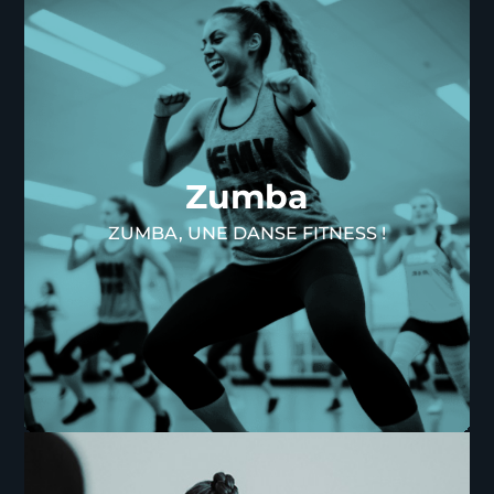
Zumba
La Zumba, c'est l'explosion d'énergie qui
métamorphose votre routine fitness en une fête
Zumba
exaltante ! Accessible à tous, cette activité
combine des mouvements de danse latine avec
ZUMBA, UNE DANSE FITNESS !
une série de pas faciles à suivre, le tout sur des
rythmes entraînants.
Dans notre espace forme,
chaque session de Zumba vous fait oublier que
vous êtes en train de faire de l'exercice grâce à
son ambiance festive et dynamique.