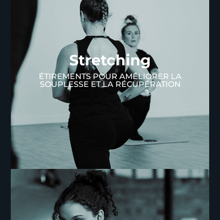
Streching
Stretching
Offrez-vous une pause bien-être avec notre cours
de Stretching à l'Académie du Mouvement. Ces
ÉTIREMENTS POUR AMÉLIORER LA
exercices d'étirements sont conçus pour
SOUPLESSE ET LA RÉCUPÉRATION
améliorer votre flexibilité et favoriser la
récupération de votre corps.