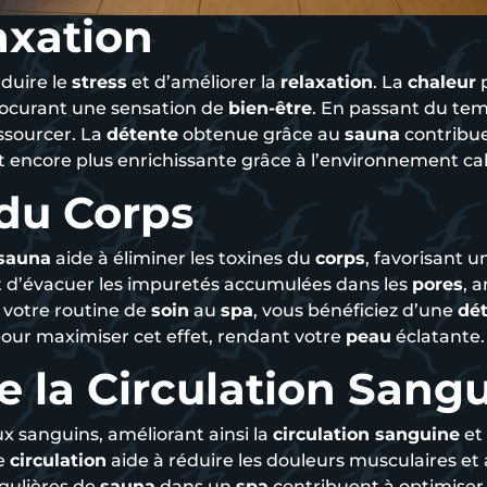
axation
duire le
stress
et d’améliorer la
relaxation
. La
chaleur
p
procurant une sensation de
bien-être
. En passant du te
ssourcer. La
détente
obtenue grâce au
sauna
contribue
st encore plus enrichissante grâce à l’environnement ca
 du Corps
sauna
aide à éliminer les toxines du
corps
, favorisant 
d’évacuer les impuretés accumulées dans les
pores
, 
votre routine de
soin
au
spa
, vous bénéficiez d’une
dét
pour maximiser cet effet, rendant votre
peau
éclatante.
e la Circulation Sang
ux sanguins, améliorant ainsi la
circulation sanguine
et
re
circulation
aide à réduire les douleurs musculaires et a
gulières de
sauna
dans un
spa
contribuent à optimiser