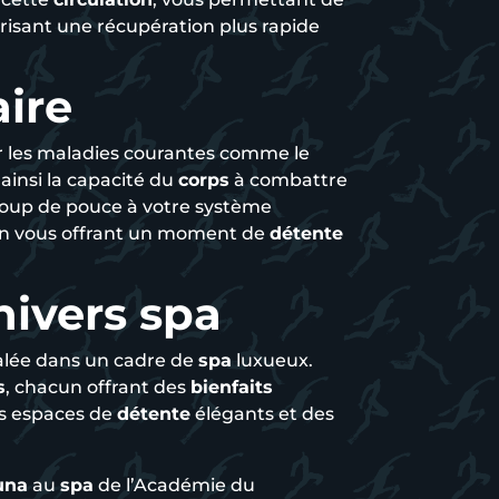
orisant une récupération plus rapide
ire
r les maladies courantes comme le
ainsi la capacité du
corps
à combattre
coup de pouce à votre système
 en vous offrant un moment de
détente
nivers spa
lée dans un cadre de
spa
luxueux.
s
, chacun offrant des
bienfaits
es espaces de
détente
élégants et des
una
au
spa
de l’Académie du