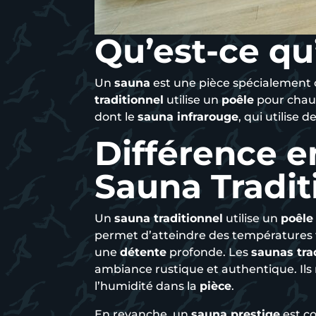
Qu’est-ce qu
Un
sauna
est une pièce spécialement 
traditionnel
utilise un
poêle
pour chau
dont le
sauna infrarouge
, qui utilise d
Différence e
Sauna Tradit
Un
sauna traditionnel
utilise un
poêle
permet d’atteindre des températures t
une
détente
profonde. Les
saunas tra
ambiance rustique et authentique. Ils 
l’humidité dans la
pièce
.
En revanche, un
sauna prestige
est c