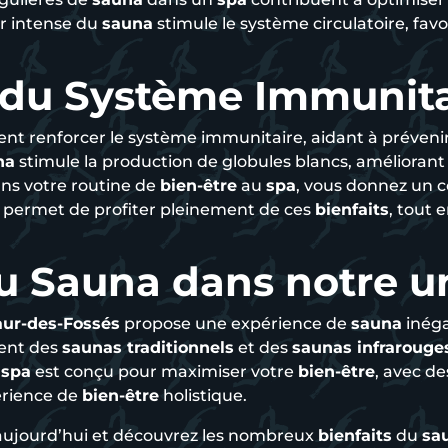
ur intense du
sauna
stimule le système circulatoire, fav
du Système Immunita
nt renforcer le système immunitaire, aidant à préveni
na
stimule la production de globules blancs, améliorant 
ns votre routine de
bien-être
au
spa
, vous donnez un 
permet de profiter pleinement de ces
bienfaits
, tout
u Sauna dans notre u
aur-des-Fossés
propose une expérience de
sauna
inéga
ent des
saunas traditionnels
et des
saunas infrarouge
e
spa
est conçu pour maximiser votre
bien-être
, avec d
rience de
bien-être
holistique.
aujourd’hui et découvrez les nombreux
bienfaits
du
sa