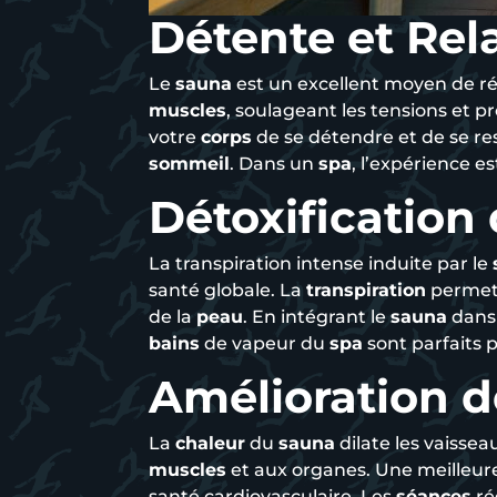
Détente et Rel
Le
sauna
est un excellent moyen de ré
muscles
, soulageant les tensions et 
votre
corps
de se détendre et de se re
sommeil
. Dans un
spa
, l’expérience e
Détoxification
La transpiration intense induite par le
santé globale. La
transpiration
permet 
de la
peau
. En intégrant le
sauna
dans 
bains
de vapeur du
spa
sont parfaits 
Amélioration d
La
chaleur
du
sauna
dilate les vaissea
muscles
et aux organes. Une meilleu
santé cardiovasculaire. Les
séances
ré