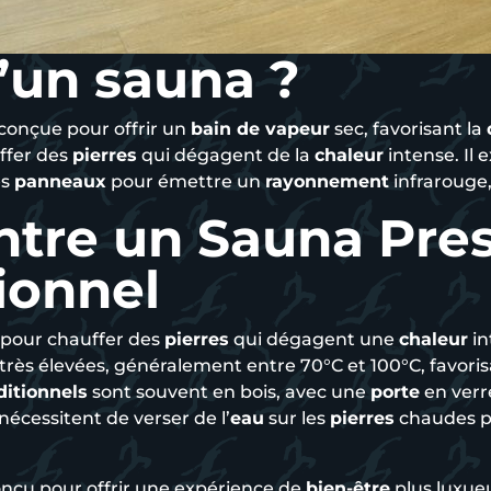
’un sauna ?
conçue pour offrir un
bain de vapeur
sec, favorisant la
ffer des
pierres
qui dégagent de la
chaleur
intense. Il 
es
panneaux
pour émettre un
rayonnement
infrarouge
ntre un Sauna Pres
ionnel
pour chauffer des
pierres
qui dégagent une
chaleur
in
rès élevées, généralement entre 70°C et 100°C, favori
ditionnels
sont souvent en bois, avec une
porte
en verr
nécessitent de verser de l’
eau
sur les
pierres
chaudes p
onçu pour offrir une expérience de
bien-être
plus luxue