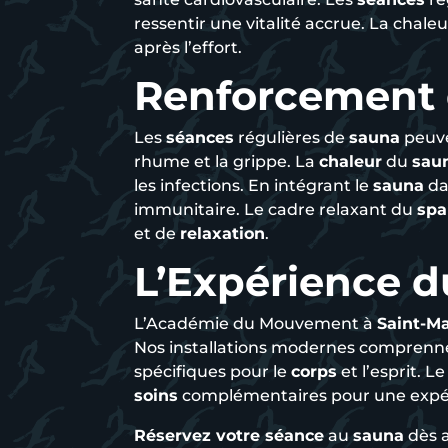
ressentir une vitalité accrue. La chale
après l’effort.
Renforcement 
Les
séances
régulières de
sauna
peuve
rhume et la grippe. La
chaleur
du
sau
les infections. En intégrant le
sauna
da
immunitaire. Le cadre relaxant du
spa
et de
relaxation
.
L’Expérience d
L’Académie du Mouvement à
Saint-M
Nos installations modernes comprenn
spécifiques pour le
corps
et l’esprit. L
soins
complémentaires pour une expé
Réservez votre séance
au
sauna
dès 