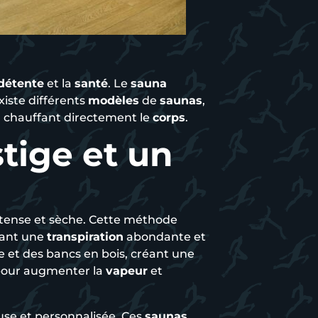
détente
et la
santé
. Le
sauna
existe différents
modèles
de
saunas
,
, chauffant directement le
corps
.
tige et un
tense et sèche. Cette méthode
sant une
transpiration
abondante et
e et des bancs en bois, créant une
our augmenter la
vapeur
et
use et personnalisée. Ces
saunas