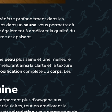
énètre profondément dans les
mps dans un
sauna
, vous permettez à
 également à améliorer la qualité du
lme et apaisant.
une
peau
plus saine et une meilleure
améliorant ainsi la clarté et la texture
oxification
complète du
corps
. Les
uine
 apportant plus d’oxygène aux
rticulaires, tout en améliorant la
 cette
circulation
, vous permettant de